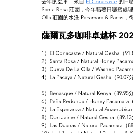
去年的亞軍，來自 
El Conacaste
 的日
Santa Rosa 莊園，今年藉著日曬蜜處理的
Olla 莊園的水洗 Pacamara & Pacas
薩爾瓦多咖啡卓越杯 20
1）El Conacaste / Natural Gesha（9
2）Santa Rosa / Natural Honey Pac
3）Cueva De La Olla / Washed Paca
4）La Pacaya / Natural Gesha（90.0
5）Benasque / Natural Kenya（89.9
6）Peña Redonda / Honey Pacamar
7）La Esperanza / Natural Anaerobi
8）Don Jaime / Natural Gesha（89.
9）Las Duanas / Natural Pacamara（