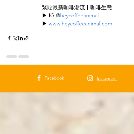
緊貼最新咖啡潮流丨咖啡生態
▶ IG @
heycoffeeanimal
▶ 
www.heycoffeeanimal.com
Facebook
Instagram