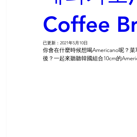
Coffee B
已更新：
2021年5月10日
你會在什麼時候想喝
Americano
呢？
菜
後？一起來聽聽韓國組合10cm的Ameri