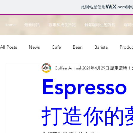
此網站是使用
.com
網
Home
最新啡訊
咖啡師成長日記
解鎖咖啡生態課程
咖啡
All Posts
News
Cafe
Bean
Barista
Produc
Coffee Animal
2021年4月29日
讀畢需時 1
Music
Go Green
Startup
Espresso
打造你的